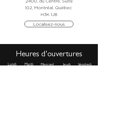
2400, du Centre, Suite
102, Montréal, Québec
H3K 1J8
Localisez-nous
Heures d'ouvertures
Lundi
Mardi
Mercred
Jeudi
Vendredi
i
Fermé
9am - 9pm
9am - 9pm
9am - 9pm
9am - 9pm
Samedi
Dimanche
Fermé
8.30am - 5:30pm