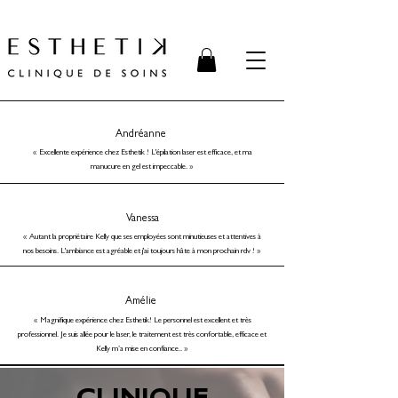
Andréanne
« Excellente expérience chez Esthetik ! L'épilation laser est efficace, et ma
manucure en gel est impeccable. »
Vanessa
« Autant la propriétaire Kelly que ses employées sont minutieuses et attentives à
nos besoins. L'ambiance est agréable et j'ai toujours hâte à mon prochain rdv ! »
Amélie
« Magnifique expérience chez Esthetik! Le personnel est excellent et très
professionnel. Je suis allée pour le laser, le traitement est très confortable, efficace et
Kelly m’a mise en confiance.. »