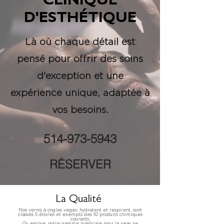
CLINIQUE
D'ESTHÉTIQUE
Là où chaque détail est
pensé pour offrir des soins
d'exception et une
expérience unique, adaptée à
vos besoins.
514-973-5943
RÉSERVER
La Qualité
Nos vernis à ongles vegan, hydratent et respirent, sont
classés 5 étoiles et exempts des 10 produits chimiques
courants.
Ou encore, notre gamme médicale pour la peau se