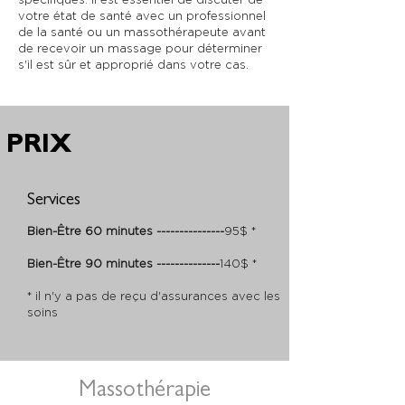
votre état de santé avec un professionnel
de la santé ou un massothérapeute avant
de recevoir un massage pour déterminer
s'il est sûr et approprié dans votre cas.
PRIX
Services
Bien-Être 60 minutes ---------------
95$ *
Bien-Être 90 minutes
--------------
140$ *
* il n'y a pas de reçu d'assurances avec les
soins
Massothérapie