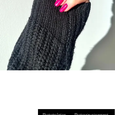
Photoépilation
Photorajeunissement