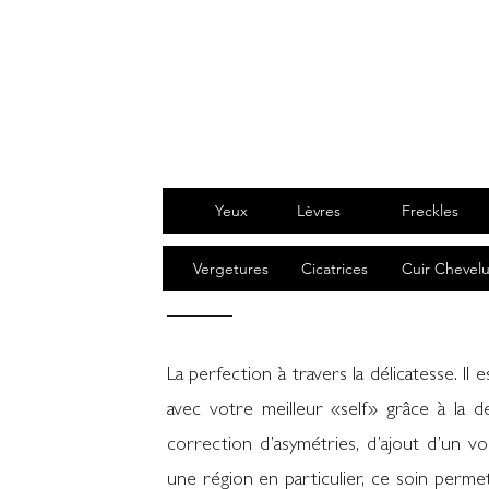
Yeux
Lèvres
Freckles
Vergetures
Cicatrices
Cuir Chevel
La perfection à travers la délicatesse. Il
avec votre meilleur «self» grâce à la d
correction d’asymétries, d’ajout d’un v
une région en particulier, ce soin perm