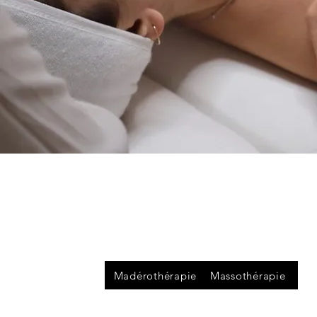
Madérothérapie
Massothérapie