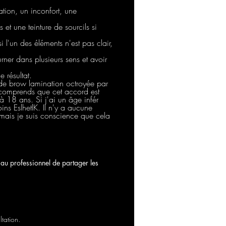
ation, un inconfort, une
t une teinture de sourcils si
 l'un des éléments n'est pas clair,
rner dans plusieurs sens et avoir
 résultat.
s de brow lamination octroyée par
e comprends que cet accord est
 à 18 ans. Si j'ai un âge infér
ns EslhetlK. Il n'y a aucune
 mais je suis conscience que cela
 au professionnel de partager les
ltation.