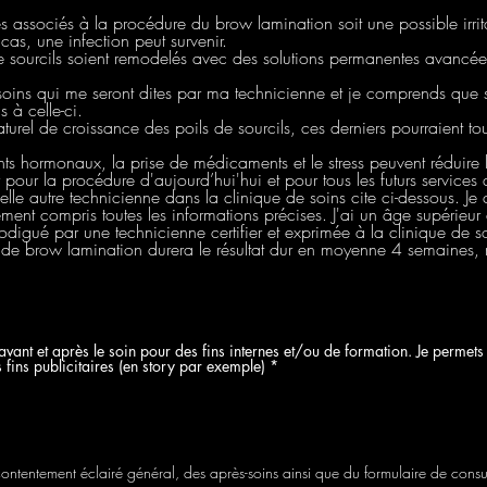
s associés à la procédure du brow lamination soit une possible irrit
as, une infection peut survenir.
 sourcils soient remodelés avec des solutions permanentes avancées e
s-soins qui me seront dites par ma technicienne et je comprends que si
 à celle-ci.
urel de croissance des poils de sourcils, ces derniers pourraient tou
 hormonaux, la prise de médicaments et le stress peuvent réduire le
pour la procédure d'aujourd’hui'hui et pour tous les futurs service
lle autre technicienne dans la clinique de soins cite ci-dessous. J
nement compris toutes les informations précises. J'ai un âge supérieur
digué par une technicienne certifier et exprimée à la clinique de soi
 de brow lamination durera le résultat dur en moyenne 4 semaines,
vant et après le soin pour des fins internes et/ou de formation. Je permets
 fins publicitaires (en story par exemple)
*
 contentement éclairé général, des après-soins ainsi que du formulaire de consu