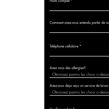
Nom complet
Comment avez-vous entendu parler de n
Téléphone cellulaire
Avez vous des allergies?
Avez-vous deja reçu un service de brow
O