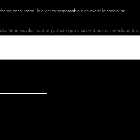
e de consultation, le client est responsable d’en avertir la spécialiste.
té des énoncés plus haut et j'atteste que chacun d'eux est véridique (ne