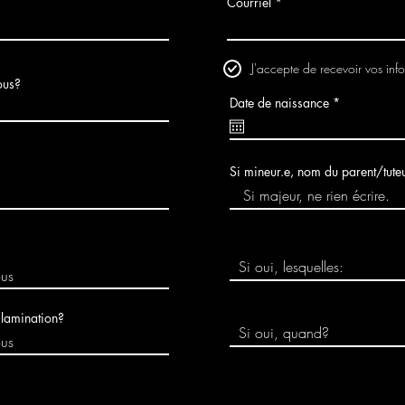
Courriel
J'accepte de recevoir vos inf
ous?
r
Date de naissance
*
e
q
u
i
r
Si mineur.e, nom du parent/tuteu
e
d
 lamination?