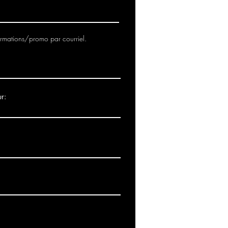
ormations/promo par courriel.
r: