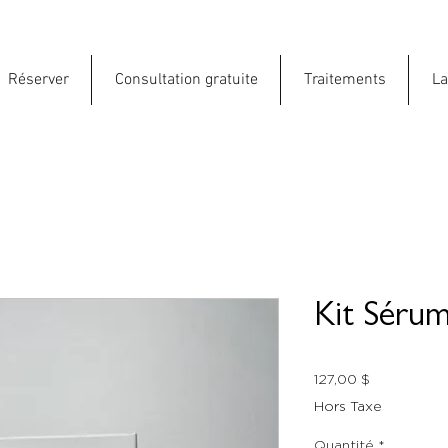
Réserver
Consultation gratuite
Traitements
La
Kit Séru
Prix
127,00 $
Hors Taxe
Quantité
*