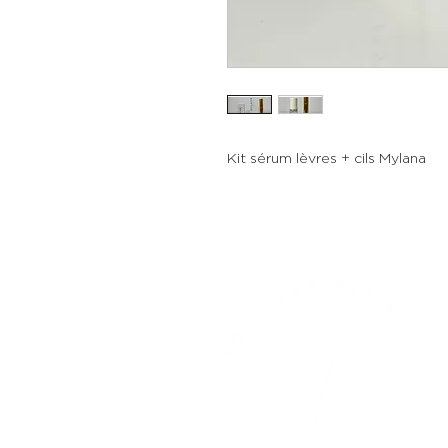
Kit sérum lèvres + cils Mylana